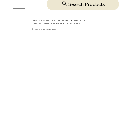
Search Products
We accept payments in USD, EUR, GBP, AUD, CAD, INR and more.
Currency auto-detected or selectable on Top Right Corner
© 2025-26 by OpsVantage Online